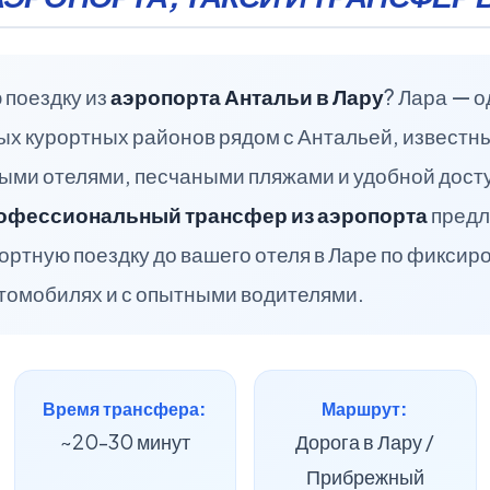
поездку из
аэропорта Антальи в Лару
? Лара — о
ых курортных районов рядом с Антальей, известн
ми отелями, песчаными пляжами и удобной дост
офессиональный трансфер из аэропорта
предл
ортную поездку до вашего отеля в Ларе по фикси
томобилях и с опытными водителями.
Время трансфера:
Маршрут:
~20–30 минут
Дорога в Лару /
Прибрежный