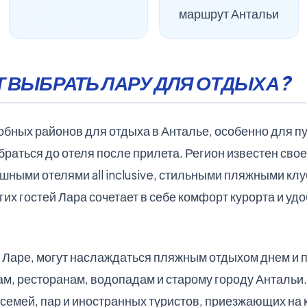
маршрут Антальи
 ВЫБРАТЬ ЛАРУ ДЛЯ ОТДЫХА?
обных районов для отдыха в Анталье, особенно для п
браться до отеля после прилета. Регион известен сво
шными отелями all inclusive, стильными пляжными клу
гих гостей Лара сочетает в себе комфорт курорта и уд
 Ларе, могут наслаждаться пляжным отдыхом днем и 
ам, ресторанам, водопадам и старому городу Антальи.
емей, пар и иностранных туристов, приезжающих на к