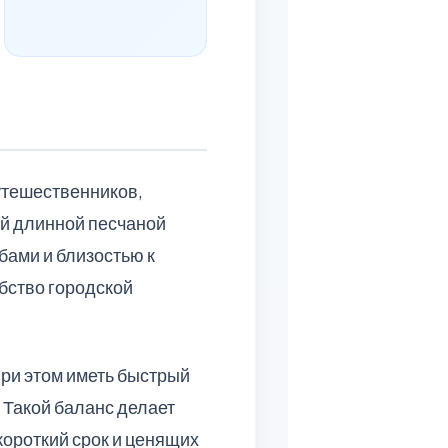
утешественников,
ей длинной песчаной
бами и близостью к
обство городской
при этом иметь быстрый
 Такой баланс делает
ороткий срок и ценящих