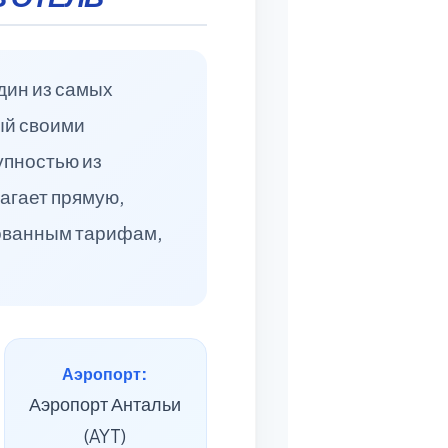
дин из самых
ый своими
упностью из
агает прямую,
рованным тарифам,
Аэропорт:
Аэропорт Антальи
(AYT)