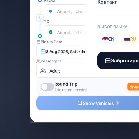
Контакт
ВЫБОР ЯЗЫКА
EN
RU
Заброниро