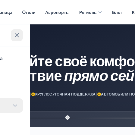
раница
Oтели
Аэропорты
Регионы
Блог
К
нируйте своё комфо
ца
ешествие
прямо сей
ПУТЕШЕСТВИЯ!
|
КРУГЛОСУТОЧНАЯ ПОДДЕРЖКА
|
АВТОМОБИЛИ НО