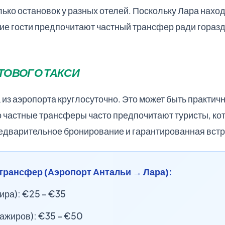
ько остановок у разных отелей. Поскольку Лара наход
ие гости предпочитают частный трансфер ради гораз
ТОВОГО ТАКСИ
 из аэропорта круглосуточно. Это может быть практи
ко частные трансферы часто предпочитают туристы, к
едварительное бронирование и гарантированная встре
трансфер (Аэропорт Антальи → Лара):
ира): €25 – €35
ажиров): €35 – €50