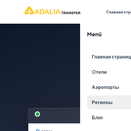
Главная ст
Menü
Спла
Главная страни
пут
Oтели
Аэропорты
БЕЗОПАСНОГО 
Регионы
Блог