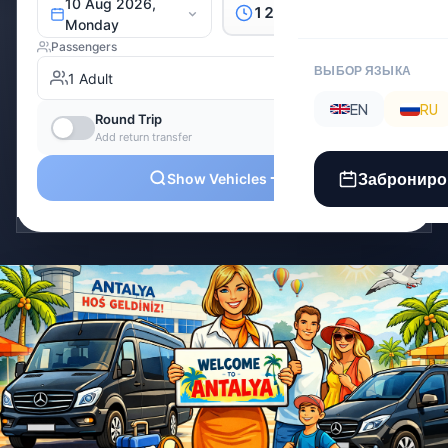
ВЫБОР ЯЗЫКА
EN
RU
Заброниро