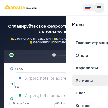
Menü
Спланируйте своё комфортное путешествие
прямо сейчас!
БЕЗОПАСНОГО ПУТЕШЕСТВИЯ!
·
КРУГЛОСУТОЧНАЯ ПОДДЕРЖКА
·
Главная страни
АВТОМОБИЛИ НОВОГО ПОКОЛЕНИЯ
Oтели
Аэропорты
Регионы
Блог
Контакт