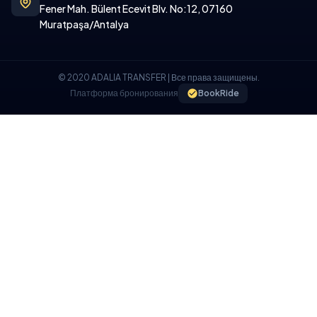
Fener Mah. Bülent Ecevit Blv. No:12, 07160
Muratpaşa/Antalya
© 2020 ADALIA TRANSFER | Все права защищены.
Платформа бронирования
BookRide
ПОЛИТИКА ИСПОЛЬЗОВАНИЯ ФАЙЛОВ COOKIE
Мы используем файлы cookie на нашем веб-сайте, чтобы
обеспечить вам лучший пользовательский опыт.