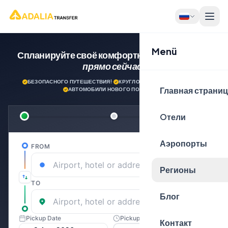
Menü
Спланируйте своё комфортное путешествие
прямо сейчас!
БЕЗОПАСНОГО ПУТЕШЕСТВИЯ!
·
КРУГЛОСУТОЧНАЯ ПОДДЕРЖКА
·
Главная страни
АВТОМОБИЛИ НОВОГО ПОКОЛЕНИЯ
Oтели
Аэропорты
Регионы
Блог
Контакт