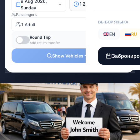
ВЫБОР ЯЗЫКА
EN
RU
Заброниро