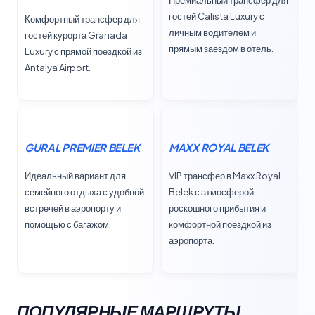
гостей Calista Luxury с
Комфортный трансфер для
личным водителем и
гостей курорта Granada
прямым заездом в отель.
Luxury с прямой поездкой из
Antalya Airport.
GURAL PREMIER BELEK
MAXX ROYAL BELEK
Идеальный вариант для
VIP трансфер в Maxx Royal
семейного отдыха с удобной
Belek с атмосферой
встречей в аэропорту и
роскошного прибытия и
помощью с багажом.
комфортной поездкой из
аэропорта.
ПОПУЛЯРНЫЕ МАРШРУТЫ