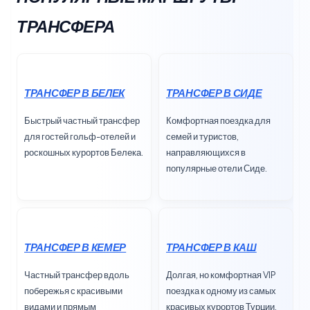
ТРАНСФЕРА
ТРАНСФЕР В БЕЛЕК
ТРАНСФЕР В СИДЕ
Быстрый частный трансфер
Комфортная поездка для
для гостей гольф-отелей и
семей и туристов,
роскошных курортов Белека.
направляющихся в
популярные отели Сиде.
ТРАНСФЕР В КЕМЕР
ТРАНСФЕР В КАШ
Частный трансфер вдоль
Долгая, но комфортная VIP
побережья с красивыми
поездка к одному из самых
видами и прямым
красивых курортов Турции.