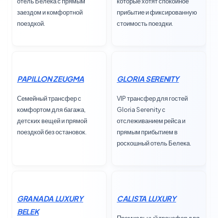
отель Белека с прямым
которые хотят спокойное
заездом и комфортной
прибытие и фиксированную
поездкой.
стоимость поездки.
PAPILLON ZEUGMA
GLORIA SERENITY
Семейный трансфер с
VIP трансфер для гостей
комфортом для багажа,
Gloria Serenity с
детских вещей и прямой
отслеживанием рейса и
поездкой без остановок.
прямым прибытием в
роскошный отель Белека.
GRANADA LUXURY
CALISTA LUXURY
BELEK
Премиальный трансфер для