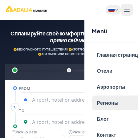
Menü
Спланируйте своё комфортное путешествие
прямо сейчас!
БЕЗОПАСНОГО ПУТЕШЕСТВИЯ!
·
КРУГЛОСУТОЧНАЯ ПОДДЕРЖКА
·
Главная страни
АВТОМОБИЛИ НОВОГО ПОКОЛЕНИЯ
Oтели
Аэропорты
Регионы
Блог
Контакт