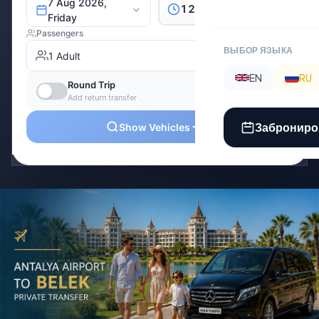
ВЫБОР ЯЗЫКА
EN
RU
Заброниро