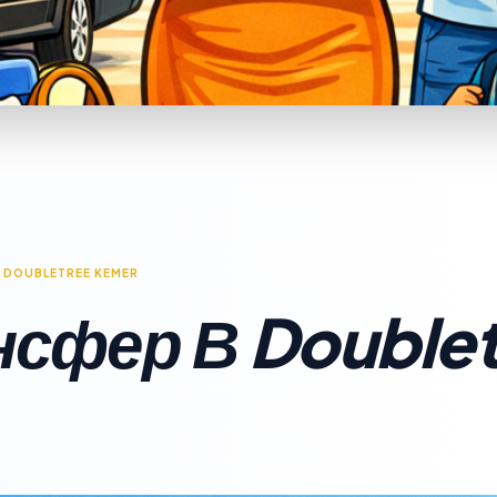
В DOUBLETREE KEMER
нсфер В Double