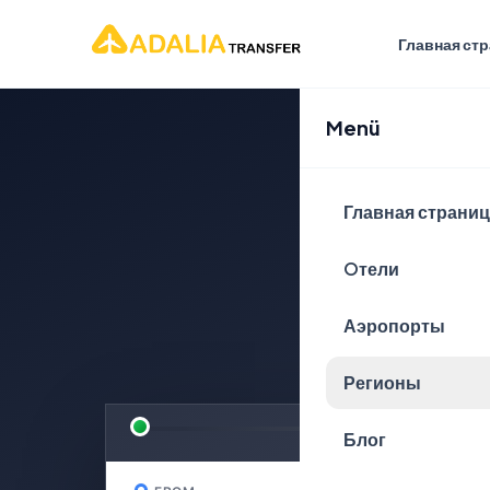
Главная ст
Menü
Спла
Главная страни
пут
Oтели
Аэропорты
БЕЗОПАСНОГО 
Регионы
Блог