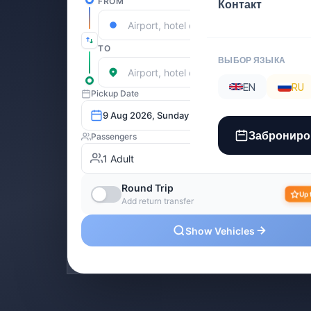
Контакт
ВЫБОР ЯЗЫКА
EN
RU
Заброниро