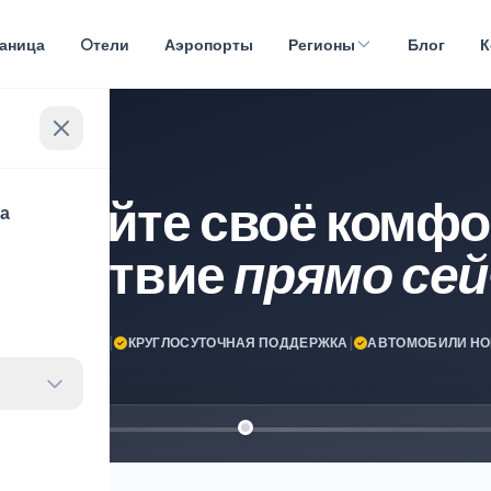
раница
Oтели
Аэропорты
Регионы
Блог
К
нируйте своё комфо
ца
ешествие
прямо сей
ПУТЕШЕСТВИЯ!
|
КРУГЛОСУТОЧНАЯ ПОДДЕРЖКА
|
АВТОМОБИЛИ НО