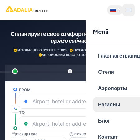
Menü
Спланируйте своё комфортное путешествие
прямо сейчас!
БЕЗОПАСНОГО ПУТЕШЕСТВИЯ!
·
КРУГЛОСУТОЧНАЯ ПОДДЕРЖКА
·
Главная страни
АВТОМОБИЛИ НОВОГО ПОКОЛЕНИЯ
Oтели
Аэропорты
Регионы
Блог
Контакт