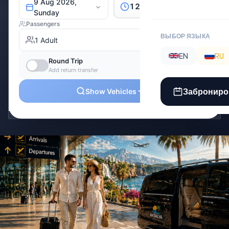
ВЫБОР ЯЗЫКА
EN
RU
Заброниро