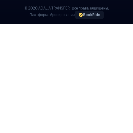
© 2020 ADALIA TRANSFER | Все права защищены.
Платформа бронирования
BookRide
ПОЛИТИКА ИСПОЛЬЗОВАНИЯ ФАЙЛОВ COOKIE
Мы используем файлы cookie на нашем веб-сайте, чтобы
обеспечить вам лучший пользовательский опыт.
Я ПОНИМАЮ, Я ПРИНИМАЮ.