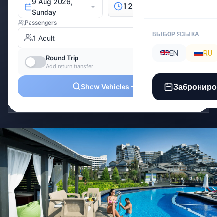
ВЫБОР ЯЗЫКА
EN
RU
Заброниро