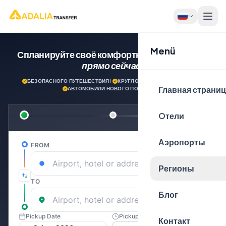
Menü
Спланируйте своё комфортное путешествие
прямо сейчас!
БЕЗОПАСНОГО ПУТЕШЕСТВИЯ!
·
КРУГЛОСУТОЧНАЯ ПОДДЕРЖКА
·
Главная страни
АВТОМОБИЛИ НОВОГО ПОКОЛЕНИЯ
Oтели
Аэропорты
Регионы
Блог
Контакт