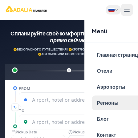
Menü
Спланируйте своё комфортное путешествие
прямо сейчас!
БЕЗОПАСНОГО ПУТЕШЕСТВИЯ!
·
КРУГЛОСУТОЧНАЯ ПОДДЕРЖКА
·
Главная страни
АВТОМОБИЛИ НОВОГО ПОКОЛЕНИЯ
Oтели
Аэропорты
Регионы
Блог
Контакт