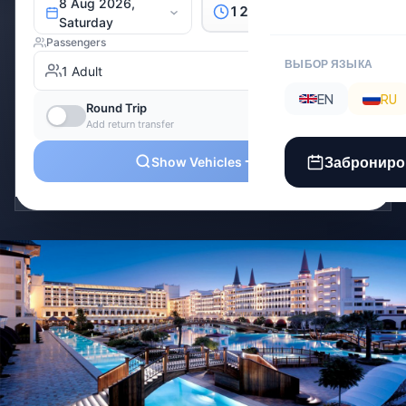
ВЫБОР ЯЗЫКА
EN
RU
Заброниро