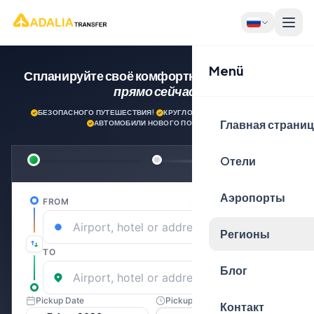
Menü
Спланируйте своё комфортное путешествие
прямо сейчас!
БЕЗОПАСНОГО ПУТЕШЕСТВИЯ!
·
КРУГЛОСУТОЧНАЯ ПОДДЕРЖКА
·
Главная страни
АВТОМОБИЛИ НОВОГО ПОКОЛЕНИЯ
Oтели
Аэропорты
Регионы
Блог
Контакт