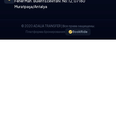
Fener Mah. Bülent Ecevit Blv. No:12, 07160
Muratpaşa/Antalya
© 2020 ADALIA TRANSFER | Все права защищены.
Платформа бронирования
BookRide
ПОЛИТИКА ИСПОЛЬЗОВАНИЯ ФАЙЛОВ COOKIE
Мы используем файлы cookie на нашем веб-сайте, чтобы
обеспечить вам лучший пользовательский опыт.
Я ПОНИМАЮ, Я ПРИНИМАЮ.