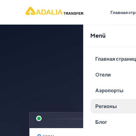
Главная ст
Menü
Спла
Главная страни
пут
Oтели
Аэропорты
БЕЗОПАСНОГО 
Регионы
Блог