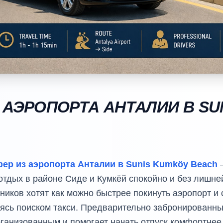
 АЭРОПОРТА АНТАЛИИ В SU
р из аэропорта Анталии в Sunis Kumköy Beach
—
отдых в районе Сиде и Кумкёй спокойно и без лишне
иков хотят как можно быстрее покинуть аэропорт и с
аясь поиском такси. Предварительно забронированн
ганизованным и помогает начать отпуск комфортнее 