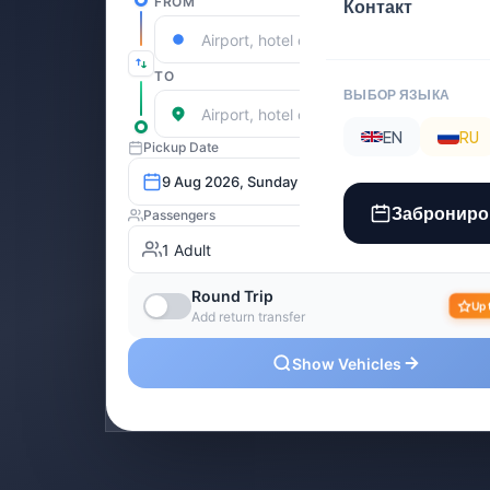
Контакт
ВЫБОР ЯЗЫКА
EN
RU
Заброниро