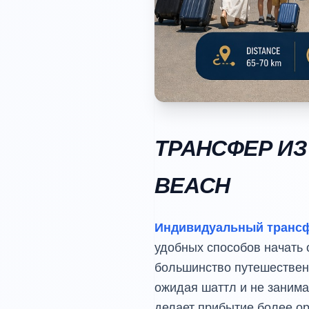
ТРАНСФЕР ИЗ
BEACH
Индивидуальный трансфе
удобных способов начать 
большинство путешественн
ожидая шаттл и не заним
делает прибытие более ор