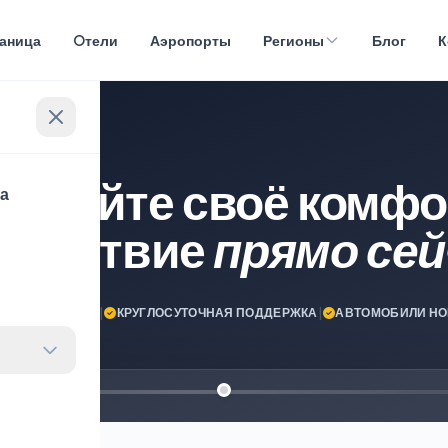
раница
Oтели
Аэропорты
Регионы
Блог
К
нируйте своё комфо
ца
ешествие
прямо сей
ПУТЕШЕСТВИЯ!
|
КРУГЛОСУТОЧНАЯ ПОДДЕРЖКА
|
АВТОМОБИЛИ НО