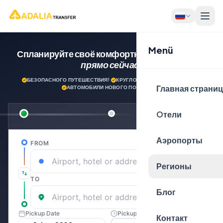
Menü
Спланируйте своё комфортное путешествие
прямо сейчас!
БЕЗОПАСНОГО ПУТЕШЕСТВИЯ!
·
КРУГЛОСУТОЧНАЯ ПОДДЕРЖКА
·
Главная страни
АВТОМОБИЛИ НОВОГО ПОКОЛЕНИЯ
Oтели
Аэропорты
Регионы
Блог
Контакт