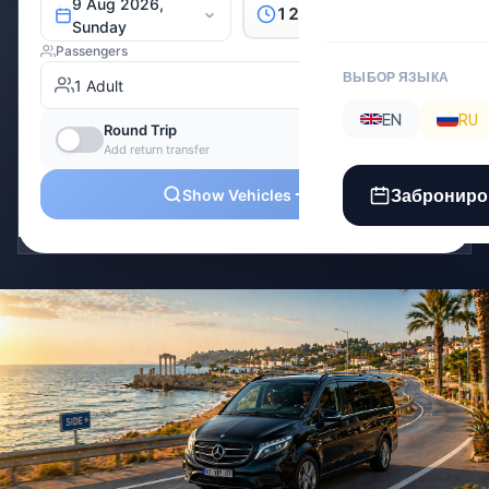
ВЫБОР ЯЗЫКА
EN
RU
Заброниро