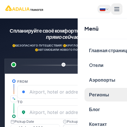
Menü
Спланируйте своё комфортное путешествие
прямо сейчас!
БЕЗОПАСНОГО ПУТЕШЕСТВИЯ!
·
КРУГЛОСУТОЧНАЯ ПОДДЕРЖКА
·
Главная страни
АВТОМОБИЛИ НОВОГО ПОКОЛЕНИЯ
Oтели
Аэропорты
Регионы
Блог
Контакт