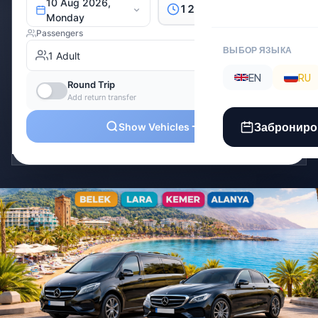
ВЫБОР ЯЗЫКА
EN
RU
Заброниро