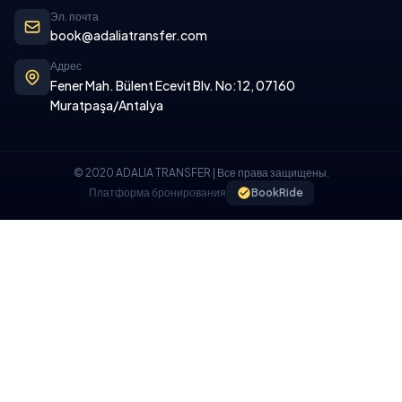
Эл. почта
book@adaliatransfer.com
Адрес
Fener Mah. Bülent Ecevit Blv. No:12, 07160
Muratpaşa/Antalya
© 2020 ADALIA TRANSFER | Все права защищены.
Платформа бронирования
BookRide
ПОЛИТИКА ИСПОЛЬЗОВАНИЯ ФАЙЛОВ COOKIE
Мы используем файлы cookie на нашем веб-сайте, чтобы
обеспечить вам лучший пользовательский опыт.