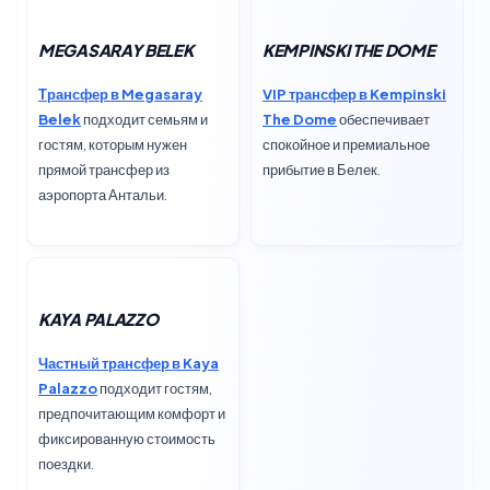
MEGASARAY BELEK
KEMPINSKI THE DOME
Трансфер в Megasaray
VIP трансфер в Kempinski
Belek
подходит семьям и
The Dome
обеспечивает
гостям, которым нужен
спокойное и премиальное
прямой трансфер из
прибытие в Белек.
аэропорта Антальи.
KAYA PALAZZO
Частный трансфер в Kaya
Palazzo
подходит гостям,
предпочитающим комфорт и
фиксированную стоимость
поездки.