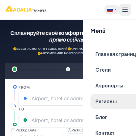
Menü
Спланируйте своё комфортное путешествие
прямо сейчас!
БЕЗОПАСНОГО ПУТЕШЕСТВИЯ!
·
КРУГЛОСУТОЧНАЯ ПОДДЕРЖКА
·
Главная страни
АВТОМОБИЛИ НОВОГО ПОКОЛЕНИЯ
Oтели
Аэропорты
Регионы
Блог
Контакт