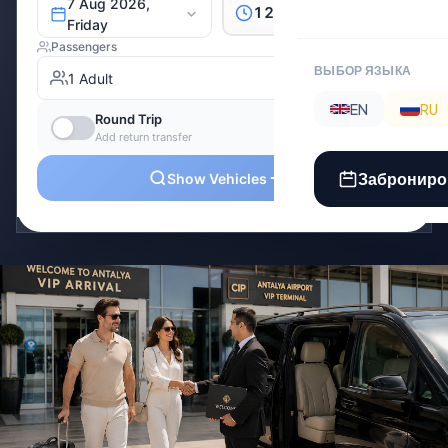
ВЫБОР ЯЗЫКА
EN
RU
Заброниро