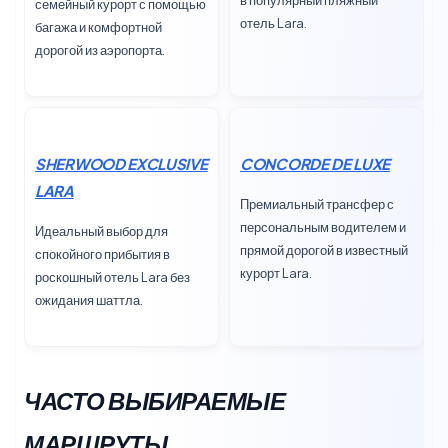
семейный курорт с помощью
отель Lara.
багажа и комфортной
дорогой из аэропорта.
SHERWOOD EXCLUSIVE
CONCORDE DE LUXE
LARA
Премиальный трансфер с
персональным водителем и
Идеальный выбор для
прямой дорогой в известный
спокойного прибытия в
курорт Lara.
роскошный отель Lara без
ожидания шаттла.
ЧАСТО ВЫБИРАЕМЫЕ
МАРШРУТЫ