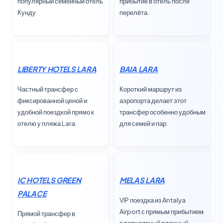
популярный семейный отель
прибытие в отель после
Кунду.
перелёта.
LIBERTY HOTELS LARA
BAIA LARA
Частный трансфер с
Короткий маршрут из
фиксированной ценой и
аэропорта делает этот
удобной поездкой прямо к
трансфер особенно удобным
отелю у пляжа Lara.
для семей и пар.
IC HOTELS GREEN
MELAS LARA
PALACE
VIP поездка из Antalya
Airport с прямым прибытием
Прямой трансфер в
в популярный пляжный