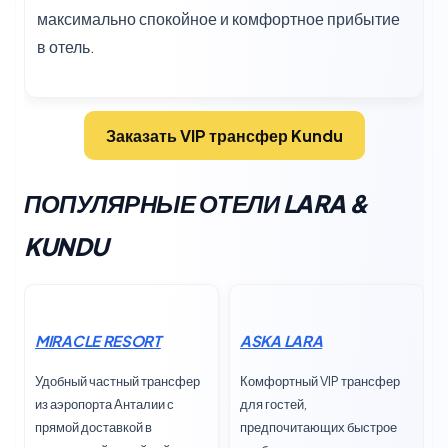
максимально спокойное и комфортное прибытие
в отель.
Заказать VIP трансфер Kundu
ПОПУЛЯРНЫЕ ОТЕЛИ LARA &
KUNDU
MIRACLE RESORT
ASKA LARA
Удобный частный трансфер
Комфортный VIP трансфер
из аэропорта Анталии с
для гостей,
прямой доставкой в
предпочитающих быстрое