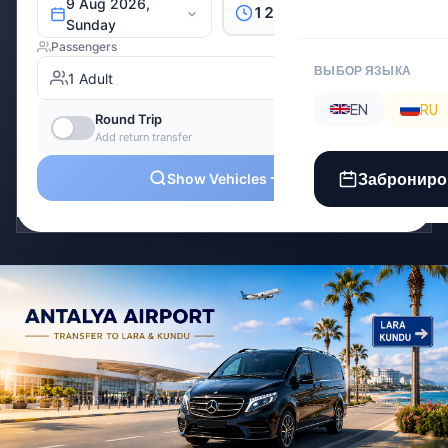
ВЫБОР ЯЗЫКА
EN
RU
Заброниро