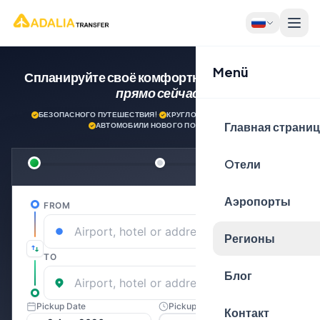
Menü
Спланируйте своё комфортное путешествие
прямо сейчас!
БЕЗОПАСНОГО ПУТЕШЕСТВИЯ!
·
КРУГЛОСУТОЧНАЯ ПОДДЕРЖКА
·
Главная страни
АВТОМОБИЛИ НОВОГО ПОКОЛЕНИЯ
Oтели
Аэропорты
Регионы
Блог
Контакт