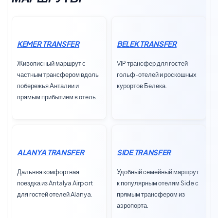
KEMER TRANSFER
BELEK TRANSFER
Живописный маршрут с
VIP трансфер для гостей
частным трансфером вдоль
гольф-отелей и роскошных
побережья Анталии и
курортов Белека.
прямым прибытием в отель.
ALANYA TRANSFER
SIDE TRANSFER
Дальняя комфортная
Удобный семейный маршрут
поездка из Antalya Airport
к популярным отелям Side с
для гостей отелей Alanya.
прямым трансфером из
аэропорта.