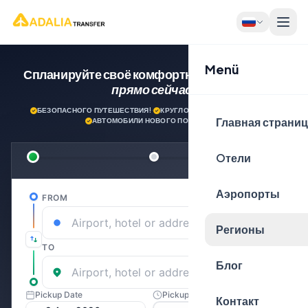
Menü
Спланируйте своё комфортное путешествие
прямо сейчас!
БЕЗОПАСНОГО ПУТЕШЕСТВИЯ!
·
КРУГЛОСУТОЧНАЯ ПОДДЕРЖКА
·
Главная страни
АВТОМОБИЛИ НОВОГО ПОКОЛЕНИЯ
Oтели
Аэропорты
Регионы
Блог
Контакт