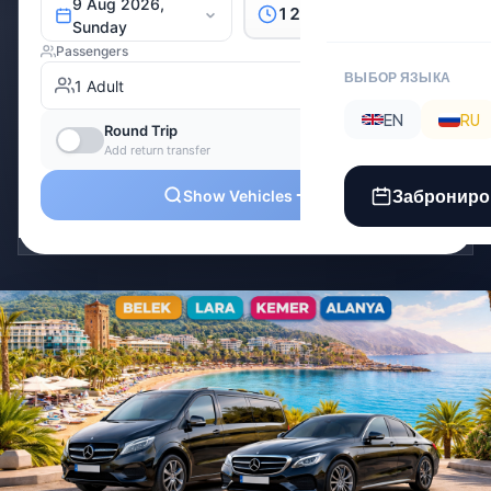
ВЫБОР ЯЗЫКА
EN
RU
Заброниро