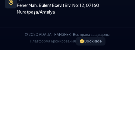
Fener Mah. Bülent Ecevit Blv. No:12, 07160
Muratpaşa/Antalya
© 2020 ADALIA TRANSFER | Все права защищены.
Платформа бронирования
BookRide
ПОЛИТИКА ИСПОЛЬЗОВАНИЯ ФАЙЛОВ COOKIE
Мы используем файлы cookie на нашем веб-сайте, чтобы
обеспечить вам лучший пользовательский опыт.
Я ПОНИМАЮ, Я ПРИНИМАЮ.