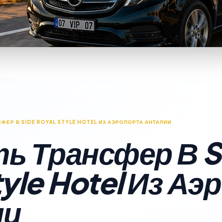
СФЕР В SIDE ROYAL STYLE HOTEL ИЗ АЭРОПОРТА АНТАЛИИ
ь Трансфер В S
tyle Hotel Из А
ии