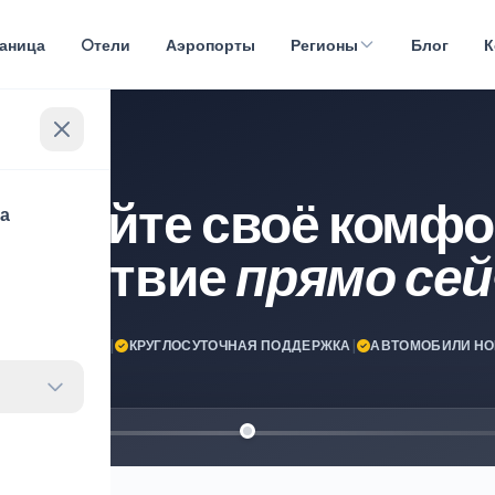
раница
Oтели
Аэропорты
Регионы
Блог
К
нируйте своё комфо
ца
ешествие
прямо сей
ПУТЕШЕСТВИЯ!
|
КРУГЛОСУТОЧНАЯ ПОДДЕРЖКА
|
АВТОМОБИЛИ НО