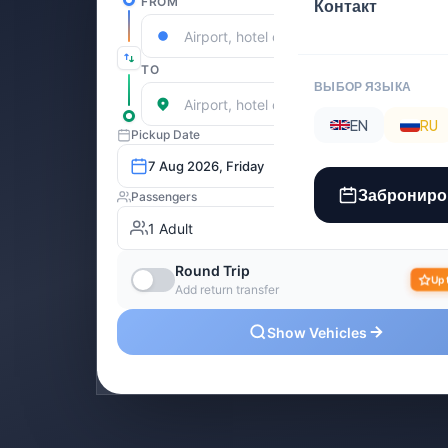
Контакт
ВЫБОР ЯЗЫКА
EN
RU
Заброниро