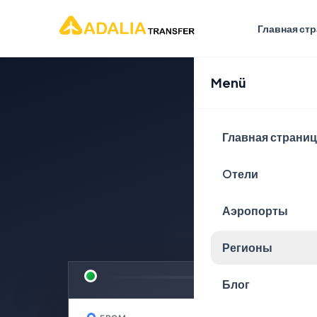
Главная ст
Menü
Спла
Главная страни
пут
Oтели
Аэропорты
БЕЗОПАСНОГО 
Регионы
Блог