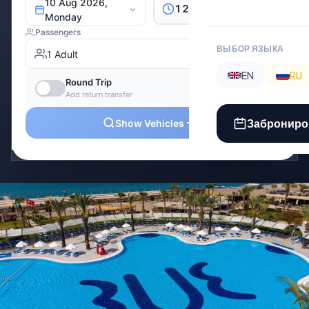
ВЫБОР ЯЗЫКА
EN
RU
Заброниро