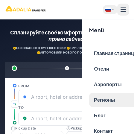
Menü
Спланируйте своё комфортное путешествие
прямо сейчас!
БЕЗОПАСНОГО ПУТЕШЕСТВИЯ!
·
КРУГЛОСУТОЧНАЯ ПОДДЕРЖКА
·
Главная страни
АВТОМОБИЛИ НОВОГО ПОКОЛЕНИЯ
Oтели
Аэропорты
Регионы
Блог
Контакт